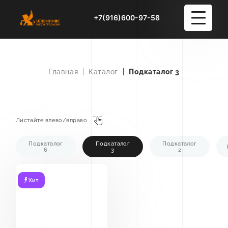
+7(916)600-97-58
Услуги
+38
Главная
Каталог
Подкаталог 3
Подкаталог 3
Портфолио
Блог
Листайте влево/вправо
О студии
Подкаталог
Подкаталог
Подкаталог
6
3
2
Контакты
Хит