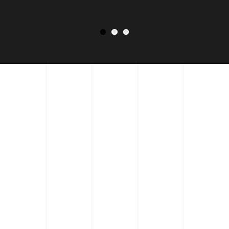
Бесплатно
и интересно!
Тест-калькулятор на расчет
стоимости проекта
Начать