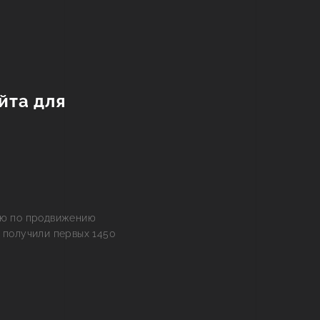
йта для
ию по продвижению
 получили первых 1450