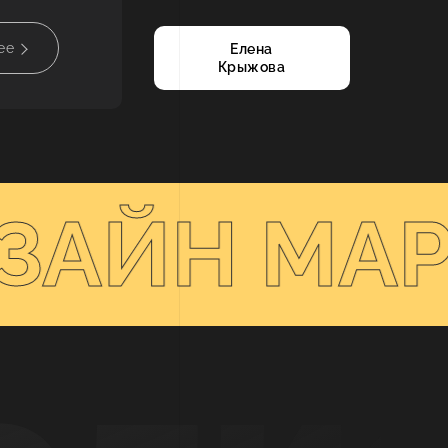
ее
Елена
Крыжова
ЗАЙН МАР