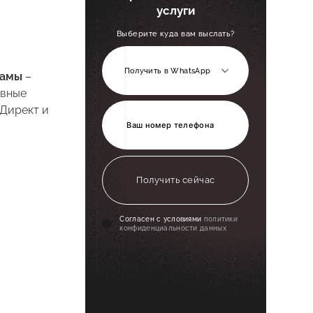
услуги
Выберите куда вам выслать?
Получить в WhatsApp
ламы
–
ивные
.Директ и
Получить сейчас
Cогласен с условиями
политики
конфиденциальности данных