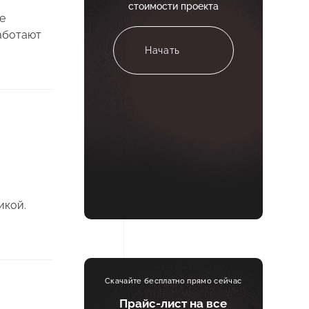
стоимости проекта
е
аботают
Начать
икой.
Скачайте бесплатно прямо сейчас
Прайс-лист на все