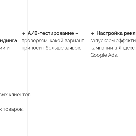
🔹
А/В-тестирование
–
🔹
Настройка рек
ндинга
–
проверяем, какой вариант
запускаем эффект
ии и
приносит больше заявок.
кампании в Яндекс
Google Ads.
вых клиентов.
 товаров.