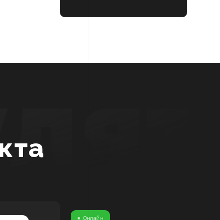
улят
кта
Онлайн