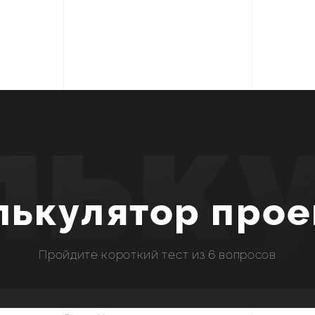
льк
лькулятор прое
Пройдите короткий тест из 6 вопросов