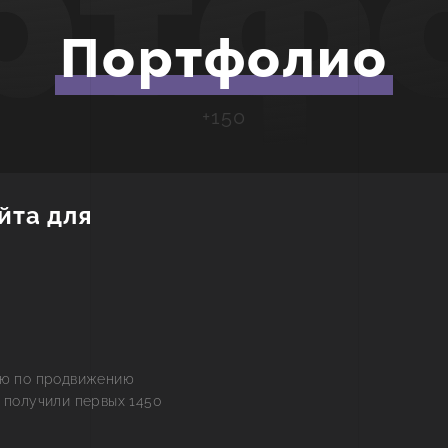
ртф
Портфолио
+150
йта для
ию по продвижению
 получили первых 1450